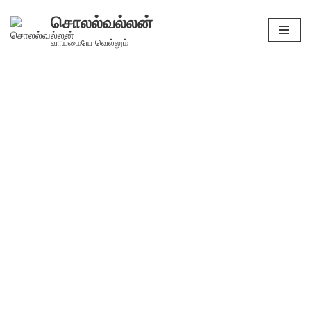
சொலல்வல்லன்
Skip
வாய்மையே வெல்லும்
to
content