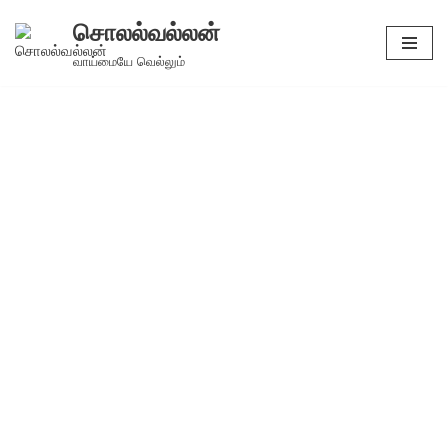
சொலல்வல்லன்
Skip
வாய்மையே வெல்லும்
to
content