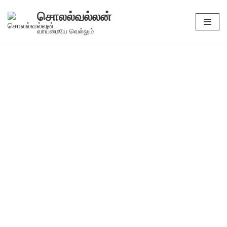
சொலல்வல்லன்
Skip
வாய்மையே வெல்லும்
to
content