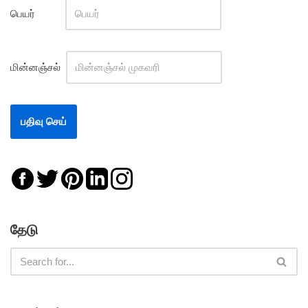
பெயர்
மின்னஞ்சல்
தேடு