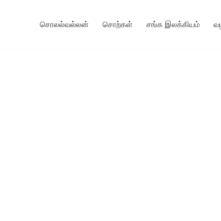
சொலல்வல்லன்
சொற்கள்
சங்க இலக்கியம்
வ