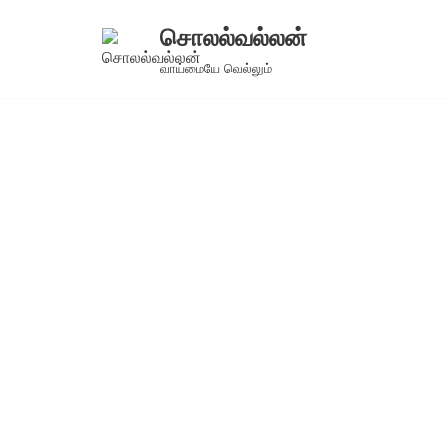
சொலல்வல்லன்
Skip
வாய்மையே வெல்லும்
to
content