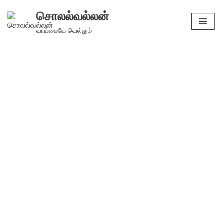
சொலல்வல்லன்
Skip
வாய்மையே வெல்லும்
to
content