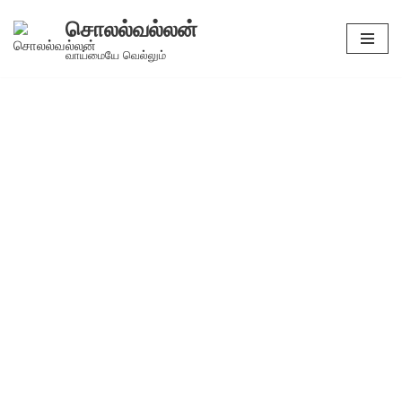
சொலல்வல்லன்
Skip
வாய்மையே வெல்லும்
to
content