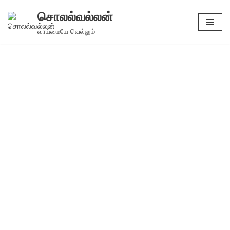
சொலல்வல்லன்
Skip
வாய்மையே வெல்லும்
to
content