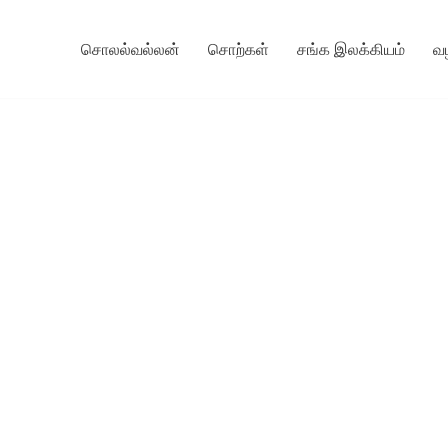
சொலல்வல்லன்
சொற்கள்
சங்க இலக்கியம்
வ