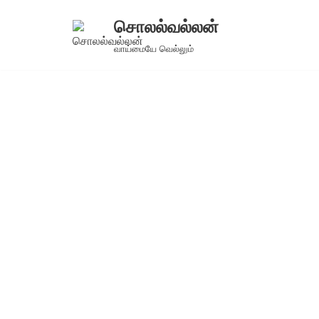
சொலல்வல்லன்
Skip
வாய்மையே வெல்லும்
to
content