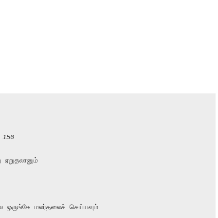
 150
 ஏறுதலானும்

ை ஒருங்கே மலர்தலைச் செய்யவும்