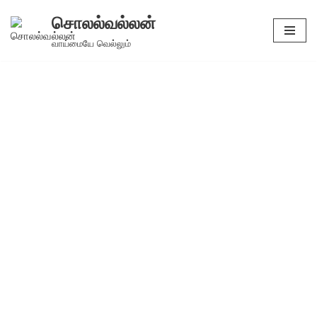
சொலல்வல்லன்
Skip
வாய்மையே வெல்லும்
to
content