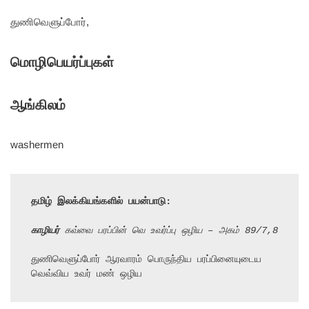
துணிவெளுப்போர்,
மொழிபெயர்ப்புகள்
ஆங்கிலம்
washermen
தமிழ் இலக்கியங்களில் பயன்பாடு:
காழியர்
கவ்வை பரப்பின் வெ உவர்ப்பு ஒழிய – அகம் 89/7,8
துணிவெளுப்போர் ஆரவாரம் பொருந்திய பரப்பினையுடைய 
வெவ்விய உவர் மண் ஒழிய