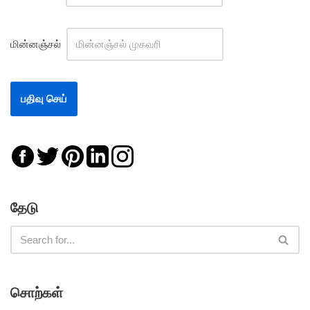
மின்னஞ்சல்
தேடு
சொற்கள்