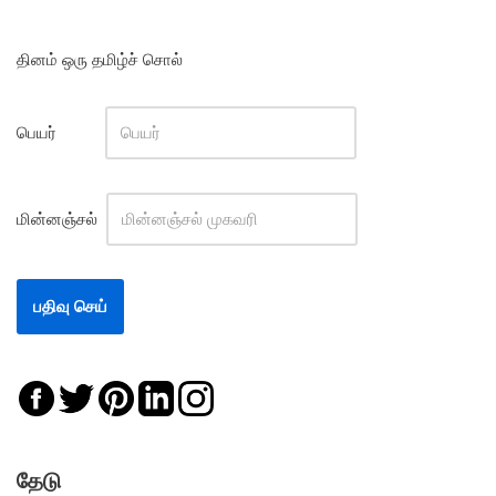
தினம் ஒரு தமிழ்ச் சொல்
பெயர்
மின்னஞ்சல்
தேடு