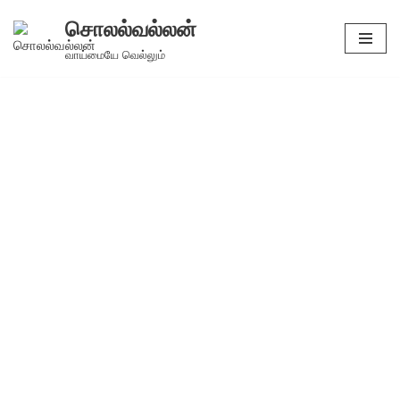
சொலல்வல்லன்
Skip
வாய்மையே வெல்லும்
to
content