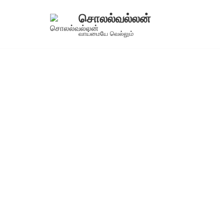
சொலல்வல்லன்
Skip
வாய்மையே வெல்லும்
to
content