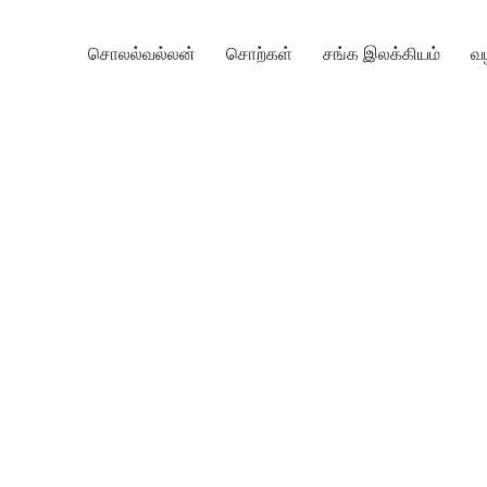
சொலல்வல்லன்
சொற்கள்
சங்க இலக்கியம்
வ