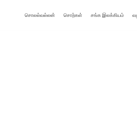
சொலல்வல்லன்
சொற்கள்
சங்க இலக்கியம்
வ