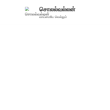
சொலல்வல்லன்
Skip
வாய்மையே வெல்லும்
to
content