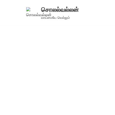
சொலல்வல்லன்
Skip
வாய்மையே வெல்லும்
to
content