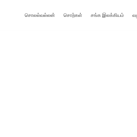
சொலல்வல்லன்
சொற்கள்
சங்க இலக்கியம்
வ