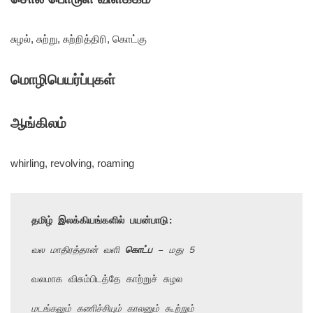
சுழல், சுற்று, சுற்றித்திரி, கொட்கு
மொழிபெயர்ப்புகள்
ஆங்கிலம்
whirling, revolving, roaming
தமிழ் இலக்கியங்களில் பயன்பாடு:
வல மாதிரத்தான் வளி 
கொட்ப
 – மது 5
வலமாக விசும்பிடத்தே காற்றுச் சுழல

மடங்கலும் கணிச்சியும் காலனும் கூற்றும்