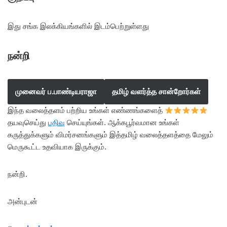
இது சங்க இலக்கியங்களில் இடம்பெற்றுள்ளது
நன்றி
முனைவர் ப.பாண்டியராஜா
தமிழ் வளர்த்த சான்றோர்கள்
இந்த வலைத்தளம் பற்றிய உங்கள் எண்ணங்களைத்
தயவுசெய்து
பதிவு
செய்யுங்கள். ஆக்கபூர்வமான உங்கள்
கருத்துக்களும் விமர்சனங்களும் இத்தமிழ் வலைத்தளத்தை மேலும்
மெருகூட்ட உதவியாக இருக்கும்.
நன்றி.
அன்புடன்