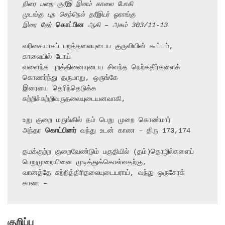
நிரை பறை குரீஇ இனம் காலை போகி
முடங்கு புற செந்நெல் தரீஇயர் ஓராங்கு
இரை தேர் 
கொட்பின
 ஆகி – அகம் 303/11-13
வரிசையாகப் பறத்தலையுடைய குருவியின் கூட்டம், 
காலையில் போய்

வளைந்த புறத்தினையுடைய சிவந்த நெற்கதிர்களைக் 
கொணர்ந்து தருமாறு, ஒருங்கே

இரையை தெரிந்தெடுக்க 
சுற்றிச்சுற்றிவருதலையுடையனவாகி,

உறு குறை மருங்கில் தம் பெறு முறை கொண்மார்

அந்தர 
கொட்பினர்
 வந்து உடன் காண – திரு 173,174

தமக்குற்ற குறைவேண்டும் பகுதியில் (தம்)தொழில்களைப் 
பெறுமுறையினை முடித்துக்கொள்வதற்கு,

வானத்தே சுற்றித்திரிதலையுடையராய், வந்து ஒருசேரக் 
காண –
குறிப்பு