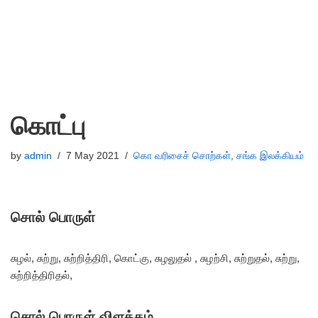
கொட்பு
by
admin
7 May 2021
கொ வரிசைச் சொற்கள்
,
சங்க இலக்கியம்
சொல் பொருள்
சுழல், சுற்று, சுற்றித்திரி, கொட்கு, சுழலுதல் , சுழற்சி, சுற்றுதல், சுற்று,
சுற்றித்திரிதல்,
சொல் பொருள் விளக்கம்