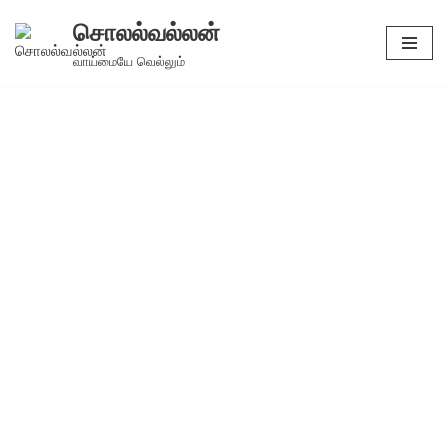
சொலல்வல்லன்
Skip
வாய்மையே வெல்லும்
to
content