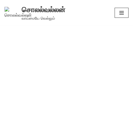
சொலல்வல்லன்
Skip
வாய்மையே வெல்லும்
to
content