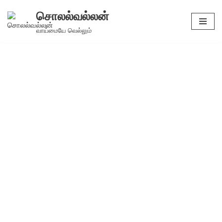
சொலல்வல்லன்
Skip
வாய்மையே வெல்லும்
to
content