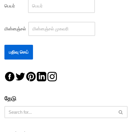
பெயர்
மின்னஞ்சல்
தேடு