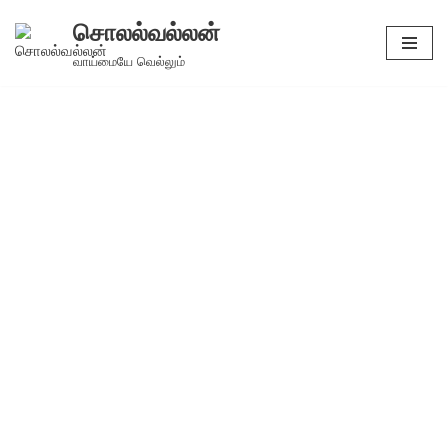
சொலல்வல்லன்
Skip
வாய்மையே வெல்லும்
to
content