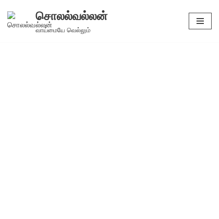
சொலல்வல்லன்
Skip
வாய்மையே வெல்லும்
to
content