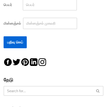
பெயர்
மின்னஞ்சல்
தேடு