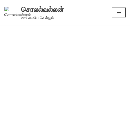
சொலல்வல்லன்
Skip
வாய்மையே வெல்லும்
to
content