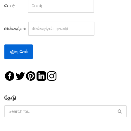
பெயர்
மின்னஞ்சல்
தேடு