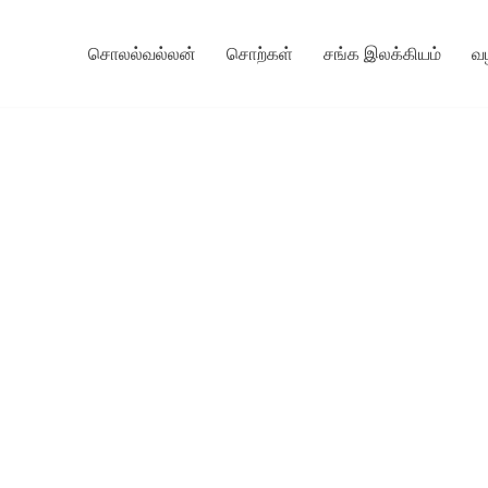
சொலல்வல்லன்
சொற்கள்
சங்க இலக்கியம்
வ