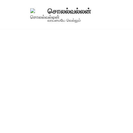
சொலல்வல்லன்
Skip
வாய்மையே வெல்லும்
to
content