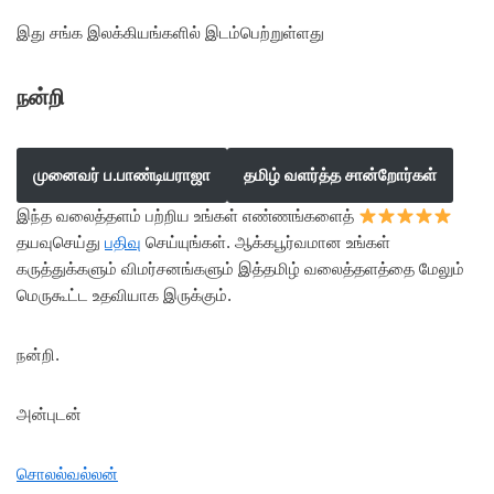
இது சங்க இலக்கியங்களில் இடம்பெற்றுள்ளது
நன்றி
முனைவர் ப.பாண்டியராஜா
தமிழ் வளர்த்த சான்றோர்கள்
இந்த வலைத்தளம் பற்றிய உங்கள் எண்ணங்களைத்
தயவுசெய்து
பதிவு
செய்யுங்கள். ஆக்கபூர்வமான உங்கள்
கருத்துக்களும் விமர்சனங்களும் இத்தமிழ் வலைத்தளத்தை மேலும்
மெருகூட்ட உதவியாக இருக்கும்.
நன்றி.
அன்புடன்
சொலல்வல்லன்