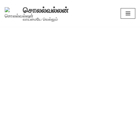
சொலல்வல்லன்
Skip
வாய்மையே வெல்லும்
to
content