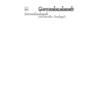
சொலல்வல்லன்
Skip
வாய்மையே வெல்லும்
to
content