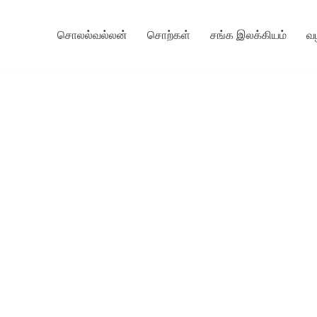
சொலல்வல்லன்
சொற்கள்
சங்க இலக்கியம்
வ