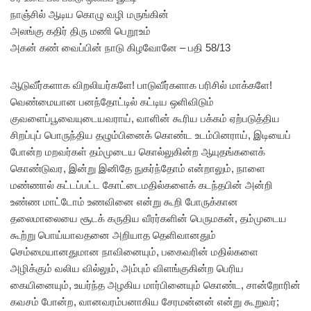
நாஞ்சில் ஆடிய கொழு வழி மருங்கின்
அலங்கு கதிர் திரு மணி பெறூஉம்
அகன் கண் வைப்பின் நாடு கிழவோனே – பதி 58/13
ஆடுவீர்களாக விறலியர்களே! பாடுவீர்களாக பரிசில் மாக்களே!
வெண்மையான பனந்தோட்டில் கட்டிய ஒளிவிடும்
குவளைப்பூவையுடையவராய், வாளின் கூரிய பக்கம் ஏற்படுத்திய
சிறப்புப் பொருந்திய தழும்பினைக் கொண்ட உடம்பினராய், இடியைப்
போன்ற மறவர்கள் தம்முடைய கொல்லுகின்ற ஆயுதங்களைக்
கொண்டுவர, இன்று இனிதே நுகர்ந்தோம் என்றாலும், நாளை
மண்ணால் கட்டப்பட்ட கோட்டைமதில்களைக் கடந்தபின் அன்றி
உண்ண மாட்டோம் உணவினை என்று கூறி போருக்கான
தலைமாலையை சூடக் கருதிய வீரர்களின் பெருமகன், தம்முடைய
கூற்று பொய்யாவதனை அறியாத தெளிவானதும்
செம்மையானதுமான நாவினையும், பகைவரின் மதில்களை
அழிக்கும் வலிய வில்லும், அம்பும் விளங்குகின்ற பெரிய
கையினையும், உயர்ந்த அழகிய மார்பினையும் கொண்ட, சான்றோரின்
கவசம் போன்ற, வானவரம்பனாகிய சேரமன்னன் என்று கூறுவர்;