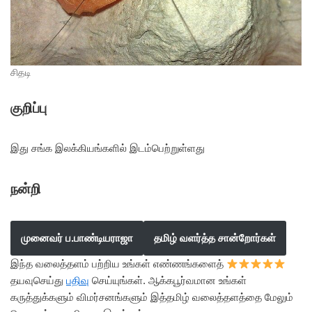
சிதடி
குறிப்பு
இது சங்க இலக்கியங்களில் இடம்பெற்றுள்ளது
நன்றி
முனைவர் ப.பாண்டியராஜா
தமிழ் வளர்த்த சான்றோர்கள்
இந்த வலைத்தளம் பற்றிய உங்கள் எண்ணங்களைத்
தயவுசெய்து
பதிவு
செய்யுங்கள். ஆக்கபூர்வமான உங்கள்
கருத்துக்களும் விமர்சனங்களும் இத்தமிழ் வலைத்தளத்தை மேலும்