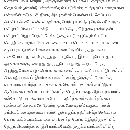
கொண்ட பையினராய், அங்குள்ள ஊர்ப்பொதுவிடத்துக்குப் போய்
தெருவின் இரண்டு பக்கங்களிலும் பாடுகின்ற கூத்தரும் பாணருமான
மக்களின் கடும் பசி நீங்க, அவர்களின் பொன்னால் செய்யப்பட்ட
அழகிய அணிகலன்கள் ஒலிக்க, பெரிதும் உவந்து நெஞ்சு நிறைந்த
மகிழ்ச்சியினராய், உண்டு கூட்டமாய் ஆட, சிறிதளவு கள்ளுண்ட
மகிழ்ச்சியிலும் பெரும் செல்வத்தை வாரி வழங்கும் போரில்
வெற்றிகொள்ளும் சேனைகளையுடைய பொன்னாலான மாலையைச்
சூடிய குட்டுவனே! உன்னைக் காணவிரும்பி வந்த நாங்கள்
கண்டோம், புற்கள் மிகுந்து, நடமாடுவோர் இல்லாமற்போனதால்
ஓரங்கள் உருக்குலைந்து தூர்ந்துபோய் தமது பெரும் அழகு
அழிந்துபோன வழிகளில் காளைகளைக் கூடி, பெரிய காட்டுப்பசுக்கள்
அமைதியாகவும் இனிமையாகவும் வாழ்ந்திருக்கும் அளவுக்கு,
வானளாவ உயர்ந்த மாடங்களைக் கொண்ட ஊர்கள் காட்டுநிலம்
ஆயின; உன் வலிமையால் நிறைந்த பெரும் புகழை அறியாதவராய்,
உன்னோடு பகைகொண்டு போரிட எதிர்த்துவந்த வேந்தர், உன்
முன்னணிப்படைக்கே தோற்று ஓடிப்போனதால்; மருதமரங்கள்,
தம்மிடம் பல பறவைகள் தங்கி ஒலிக்கும்படி நிற்கின்ற செறிவான
பெரிய பரப்பிடமாகிய, மணல் நிறைந்த பெரிய ஆற்றுத்துறையில்
நெருங்கிவளர்ந்த காஞ்சி மரங்களோடு முருக்க மரங்களினின்று