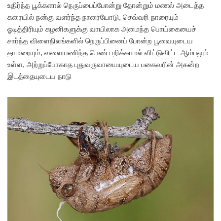
உதிர்ந்த பூக்களால் நெருப்பைப்போன்று தோன்றும் மணல் அடைத்த
கரையில் நன்கு வளர்ந்த நாரையோடு, செவ்வரி நாரையும்
ஓடித்திரியும் கழனிகளுக்கு வாயிலாக அமைந்த பொய்கையைச்
சார்ந்த விளைநிலங்களில் நெருப்பினைப் போன்ற பூவையுடைய
தாமரையும், வளையணிந்த பெண் பறிக்காமல் விட்டுவிட்ட ஆம்பலும்
உள்ள, அற்றுப்போகாத புதுவருவாயையுடைய பகைவரின் அகன்ற
இடத்தையுடைய நாடு