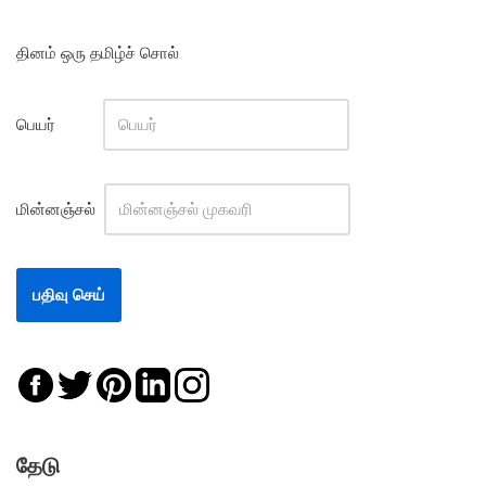
தினம் ஒரு தமிழ்ச் சொல்
பெயர்
மின்னஞ்சல்
தேடு