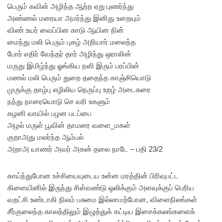
பெரும் கவின் அழிந்த ஆற்ற ஏறு புணர்ந்து
அண்ணல் மரையா அமர்ந்து இனிது உறையும்
விண் உயர் வைப்பின காடு ஆயின நின்
மைந்து மலி பெரும் புகழ் அறியார் மலைந்த
போர் எதிர் வேந்தர் தார் அழிந்து ஒராலின்
மருது இமிழ்ந்து ஓங்கிய நளி இரும் பரப்பின்
மணல் மலி பெரும் துறை ததைந்த காஞ்சியொடு
முருக்கு தாழ்பு எழிலிய நெருப்பு உறழ் அடைகரை
நந்து நாரையொடு செ வரி உகளும்
கழனி வாயில் பழன படப்பை
அழல் மருள் பூவின் தாமரை வளை_மகள்
குறாஅது மலர்ந்த ஆம்பல்
அறாஅ யாணர் அவர் அகன் தலை நாடே – பதி 23/2
காய்ந்துபோன உச்சியையுடைய உன்ன மரத்தின் பிரிவுபட்ட
கிளையினில் இருந்து சிள்வண்டு ஒலிக்கும் அளவுக்குப் பெரிய
வறட்சி உண்டாகி நிலம் பசுமை இல்லாமற்போன, விளைநிலங்கள்
சீர்குலைந்த காலத்திலும் இழுத்துக் கட்டிய இசைக்கலங்களைக்