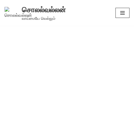
சொலல்வல்லன்
Skip
வாய்மையே வெல்லும்
to
content