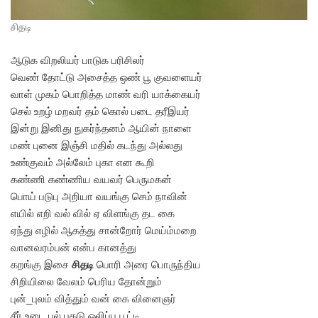
சிதடி
ஆடுக விறலியர் பாடுக பரிசிலர்
வெண் தோட்டு அசைத்த ஒண் பூ குவளையர்
வாள் முகம் பொறித்த மாண் வரி யாக்கையர்
செல் உறழ் மறவர் தம் கொல் படை தரீஇயர்
இன்று இனிது நுகர்ந்தனம் ஆயின் நாளை
மண் புனை இஞ்சி மதில் கடந்து அல்லது
உண்குவம் அல்லேம் புகா என கூறி
கண்ணி கண்ணிய வயவர் பெருமகன்
பொய் படுபு அறியா வயங்கு செம் நாவின்
எயில் எறி வல் வில் ஏ விளங்கு தட கை
ஏந்து எழில் ஆகத்து சான்றோர் மெய்ம்மறை
வானவரம்பன் என்ப கானத்து
கறங்கு இசை
சிதடி
பொரி அரை பொருந்திய
சிறியிலை வேலம் பெரிய தோன்றும்
புன்_புலம் வித்தும் வன் கை வினைஞர்
சீர் உடை பல் பகடு ஒலிப்ப பூட்டி