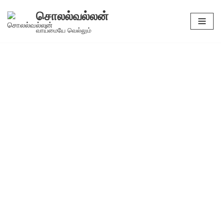
சொலல்வல்லன்
Skip
வாய்மையே வெல்லும்
to
content