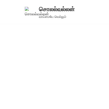
சொலல்வல்லன்
Skip
வாய்மையே வெல்லும்
to
content