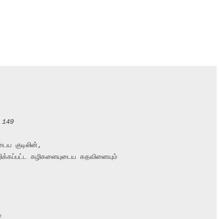
,149
ைய குடிலின்,

்கப்பட்ட கழிகளையுடைய கதவினையும்


