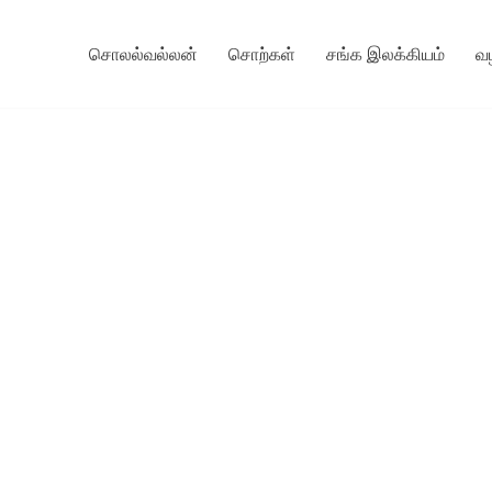
சொலல்வல்லன்
சொற்கள்
சங்க இலக்கியம்
வ