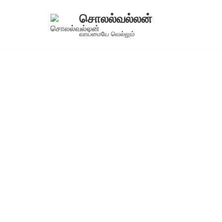
சொலல்வல்லன்
Skip
வாய்மையே வெல்லும்
to
content