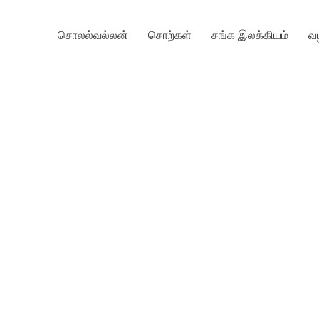
சொலல்வல்லன்
சொற்கள்
சங்க இலக்கியம்
வ