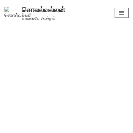
சொலல்வல்லன்
Skip
வாய்மையே வெல்லும்
to
content