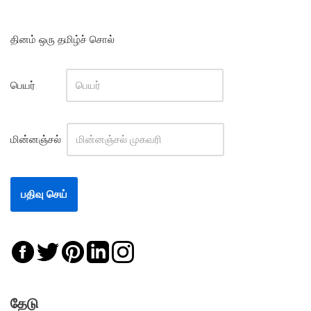
தினம் ஒரு தமிழ்ச் சொல்
பெயர்
மின்னஞ்சல்
தேடு