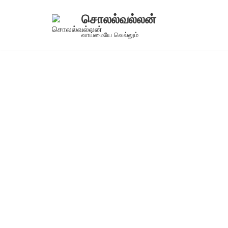
சொலல்வல்லன்
Skip
வாய்மையே வெல்லும்
to
content