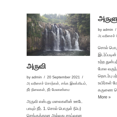
அருள
by
admin
அ வரிசைச் 
சொல் பொருள
இடர்ப்படின
உற்ற துன்ப
அருவி
போல வருந்
தொடர்பு ப
by
admin
20 September 2021
உயிர்கள் 
அ வரிசைச் சொற்கள்
,
சங்க இலக்கியம்
,
நீர் நிலைகள்
,
நீர் மேலாண்மை
கருணை ச
More »
அருவி என்பது மலைகளின் ஊடே
பாயும் நீர். 1. சொல் பொருள் (பெ)
செங்குத்தான அல்லது சாய்வான