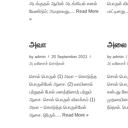
அடங்குதல் ஆயின் அடங்கியல் எனல்
பொருள் வி
வேண்டும்; அஃதாவது,…
Read More
பாட்டினத
»
அவா
அலை
by
admin
20 September 2021
by
admin
அ வரிசைச் சொற்கள்
அ வரிசைச் 
சொல் பொருள் (1) அவா – கொடுத்த
சொல் பொரு
பொருள்மேல் ஆசை. (2) வாயினால்
சொல் பொர
பற்றுதல் போல் மனத்தினாற் பற்றும்
என்பது க
ஆசை. சொல் பொருள் விளக்கம் (1)
முதலாயின.
அவா – கொடுத்த பொருள்மேல்
(தொல். பொர
ஆசை. (திருக்.…
Read More »