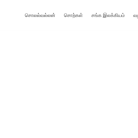
சொலல்வல்லன்
சொற்கள்
சங்க இலக்கியம்
வ