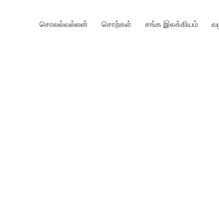
சொலல்வல்லன்
சொற்கள்
சங்க இலக்கியம்
வ