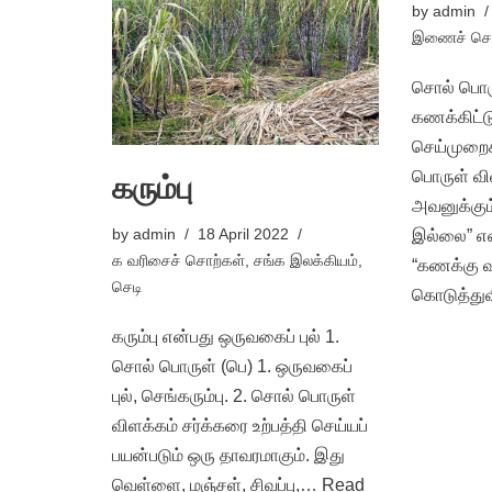
by
admin
இணைச் சொ
சொல் பொர
கணக்கிட்டு
செய்முறைக
பொருள் வி
கரும்பு
அவனுக்கும
by
admin
18 April 2022
இல்லை” என 
க வரிசைச் சொற்கள்
,
சங்க இலக்கியம்
,
“கணக்கு வழ
செடி
கொடுத்து
கரும்பு என்பது ஒருவகைப் புல் 1.
சொல் பொருள் (பெ) 1. ஒருவகைப்
புல், செங்கரும்பு. 2. சொல் பொருள்
விளக்கம் சர்க்கரை உற்பத்தி செய்யப்
பயன்படும் ஒரு தாவரமாகும். இது
வெள்ளை, மஞ்சள், சிவப்பு,…
Read