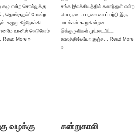
 கழு என்ற சொல்லுக்கு
சங்க இலக்கியத்தில் கணந்துள் என்ற
கி , தொங்குதல்” போன்ற
பெயருடைய பறவையைப் பற்றி இரு
். கழுகு கீழ்நோக்கி
பாடல்கள் கூறுகின்றன.
்ணமே வானில் நெடுநேரம்
இக்குருவிகள் முட்டையிட்ட
்…
Read More »
காலத்திலேயோ குஞ்சு…
Read More
»
ு வழக்கு
கன்றுகாலி