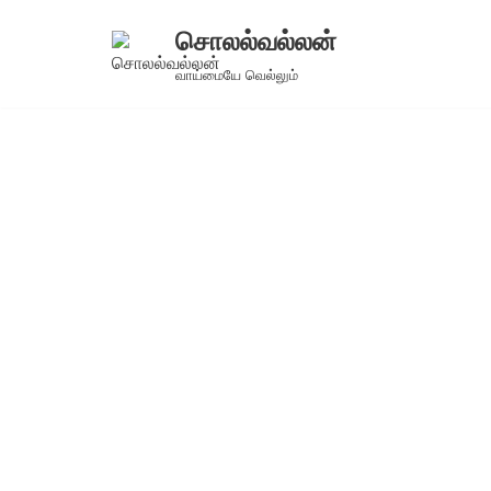
சொலல்வல்லன்
Skip
வாய்மையே வெல்லும்
to
content