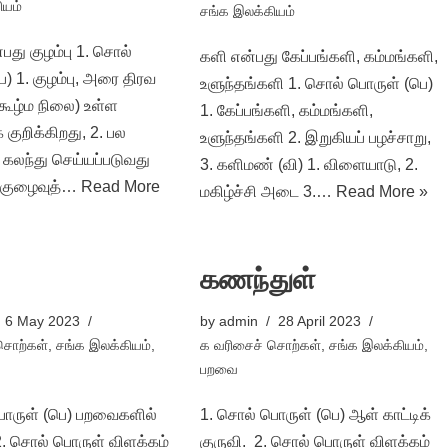
ியம்
சங்க இலக்கியம்
து குழம்பு 1. சொல்
களி என்பது கேப்பங்களி, கம்மங்களி,
) 1. குழம்பு, அரை திரவ
உளுந்தங்களி 1. சொல் பொருள் (பெ)
(கூழ்ம நிலை) உள்ள
1. கேப்பங்களி, கம்மங்களி,
குறிக்கிறது, 2. பல
உளுந்தங்களி 2. இறுகியப் பழச்சாறு,
 கலந்து செய்யப்படுவது
3. களிமண் (வி) 1. விளையாடு, 2.
 குழைவுத்…
Read More
மகிழ்ச்சி அடை 3.…
Read More »
கணந்துள்
6 May 2023
by
admin
28 April 2023
சொற்கள்
,
சங்க இலக்கியம்
,
க வரிசைச் சொற்கள்
,
சங்க இலக்கியம்
,
பறவை
ொருள் (பெ) பறவைகளில்
1. சொல் பொருள் (பெ) ஆள் காட்டிக்
 சொல் பொருள் விளக்கம்
குருவி. 2. சொல் பொருள் விளக்கம்