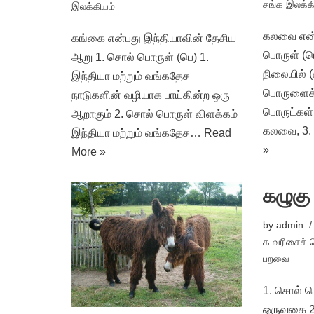
சங்க இலக்க
இலக்கியம்
கலவை என்ப
கங்கை என்பது இந்தியாவின் தேசிய
பொருள் (பெ
ஆறு 1. சொல் பொருள் (பெ) 1.
நிலையில் 
இந்தியா மற்றும் வங்கதேச
பொருளைக் 
நாடுகளின் வழியாக பாய்கின்ற ஒரு
பொருட்கள்
ஆறாகும் 2. சொல் பொருள் விளக்கம்
கலவை, 3.
இந்தியா மற்றும் வங்கதேச…
Read
»
More »
கழுகு
by
admin
க வரிசைச் 
பறவை
1. சொல் ப
ஒருவகை 2.