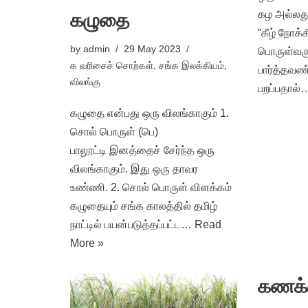
கழ அல்லது
கழுதை
“கீழ் நோக்
by
admin
29 May 2023
பொருள்வரும
க வரிசைச் சொற்கள்
,
சங்க இலக்கியம்
,
பார்த்தவண
விலங்கு
பறப்பதால
கழுதை என்பது ஒரு விலங்காகும் 1.
சொல் பொருள் (பெ)
பாலூட்டி இனத்தைச் சேர்ந்த ஒரு
விலங்காகும். இது ஒரு தாவர
உண்ணி. 2. சொல் பொருள் விளக்கம்
கழுதையும் சங்க காலத்தில் தமிழ்
நாட்டில் பயன்படுத்தப்பட்ட…
Read
More »
கணக்க