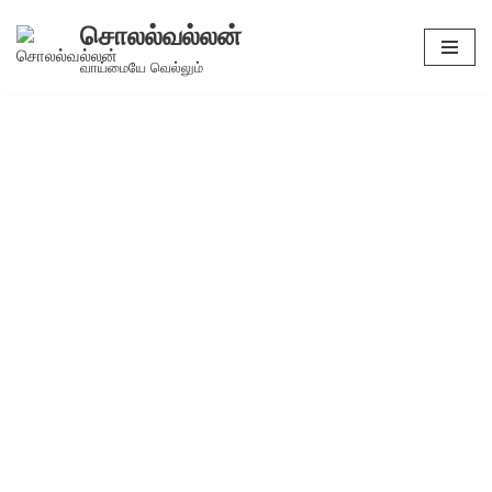
சொலல்வல்லன்
Skip
வாய்மையே வெல்லும்
to
content