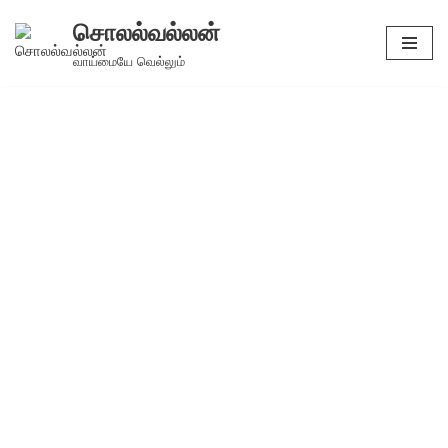
சொலல்வல்லன்
Skip
வாய்மையே வெல்லும்
to
content