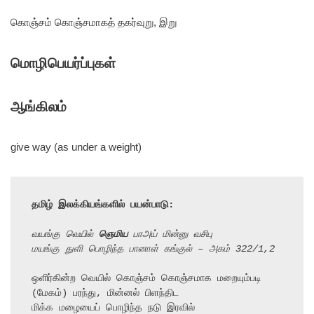
கொஞ்சம் கொஞ்சமாகத் தகர்வுறு, இறு
மொழிபெயர்ப்புகள்
ஆங்கிலம்
give way (as under a weight)
தமிழ் இலக்கியங்களில் பயன்பாடு:
வயங்கு வெயில் 
ஞெமிய
 பாஅய் மின்னு வசிபு
மயங்கு துளி பொழிந்த பானாள் கங்குல் – அகம் 322/1,2
ஒளிர்கின்ற வெயில் கொஞ்சம் கொஞ்சமாக மறையும்படி 
(மேகம்) பரந்து, மின்னல் பிளந்திட

மிக்க மழையைப் பொழிந்த நடு இரவில்