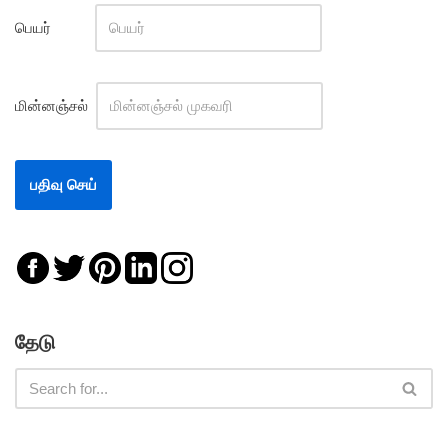
பெயர்
மின்னஞ்சல்
தேடு