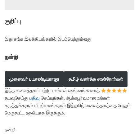
குறிப்பு
இது சங்க இலக்கியங்களில் இடம்பெற்றுள்ளது
நன்றி
முனைவர் ப.பாண்டியராஜா
தமிழ் வளர்த்த சான்றோர்கள்
இந்த வலைத்தளம் பற்றிய உங்கள் எண்ணங்களைத்
தயவுசெய்து
பதிவு
செய்யுங்கள். ஆக்கபூர்வமான உங்கள்
கருத்துக்களும் விமர்சனங்களும் இத்தமிழ் வலைத்தளத்தை மேலும்
மெருகூட்ட உதவியாக இருக்கும்.
நன்றி.