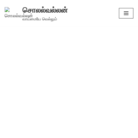
சொலல்வல்லன்
Skip
வாய்மையே வெல்லும்
to
content