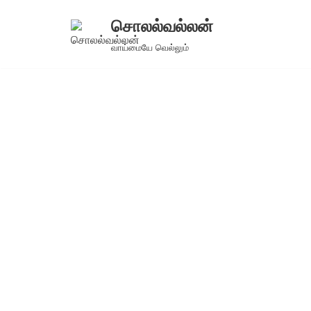
சொலல்வல்லன்
Skip
வாய்மையே வெல்லும்
to
content