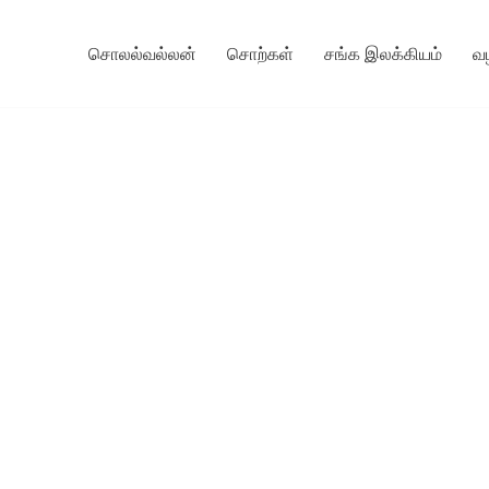
சொலல்வல்லன்
சொற்கள்
சங்க இலக்கியம்
வ