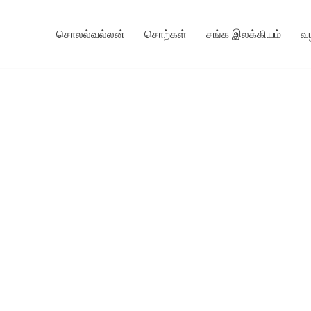
சொலல்வல்லன்
சொற்கள்
சங்க இலக்கியம்
வ