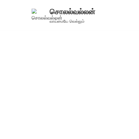
சொலல்வல்லன்
Skip
வாய்மையே வெல்லும்
to
content