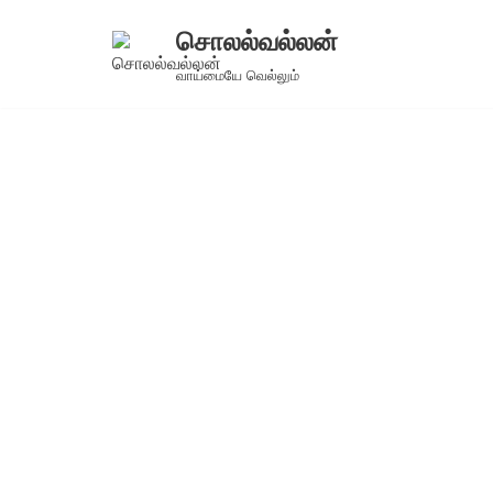
சொலல்வல்லன்
Skip
வாய்மையே வெல்லும்
to
content