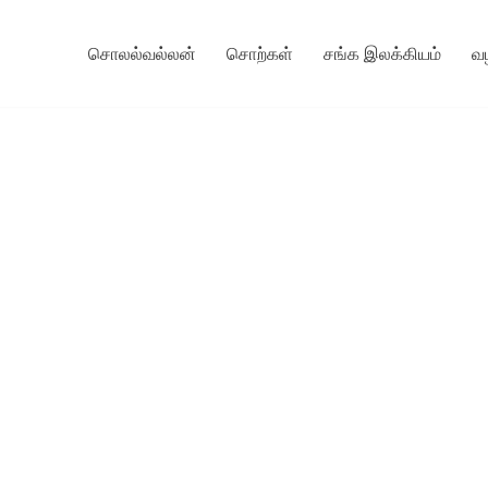
சொலல்வல்லன்
சொற்கள்
சங்க இலக்கியம்
வ