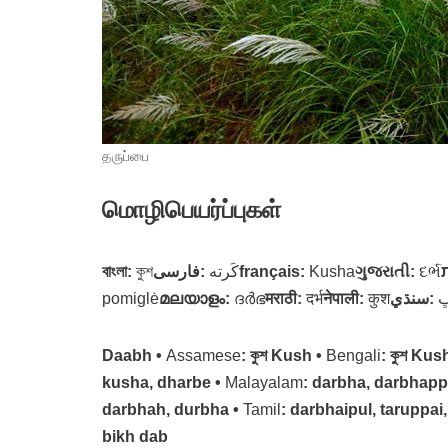
தருப்பை
மொழிபெயர்ப்புகள்
বাংলা
:
কুশ
فارسی
:
کَرته
français
:
Kusha
ગુજરાતી
:
દર્ભ
pomiglė
മലയാളം
:
ദർഭ
मराठी
:
दर्भ
नेपाली
:
कुश
سنڌي
:
Daabh •
Assamese
: কুশ Kush •
Bengali
: কুশ Kus
kusha, dharbe •
Malayalam
: darbha, darbhapp
darbhah, durbha •
Tamil
: darbhaipul, taruppa
bikh dab