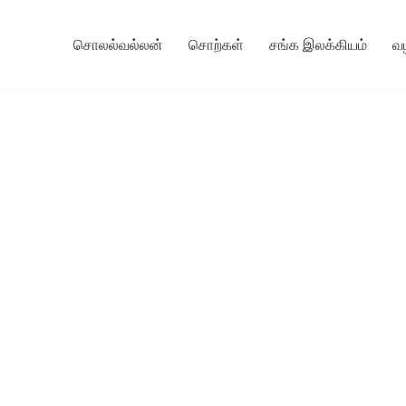
சொலல்வல்லன்
சொற்கள்
சங்க இலக்கியம்
வ