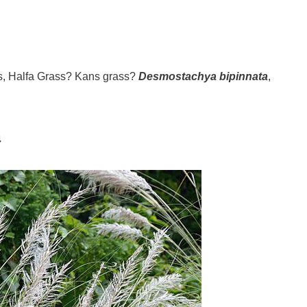
ass, Halfa Grass? Kans grass?
Desmostachya bipinnata
,
ு