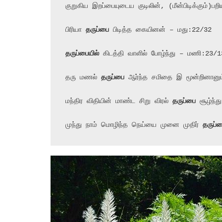
குறுகிய இறப்பையுடைய குடிலின், (மீன்பிடிக்கும்)பறி
பிரியா 
தருப்பை
 பிடித்த கையினன் – மது:22/32

தருப்பையில்
 கிடத்தி வாளில் போழ்ந்து – மணி:23/13
தரு மணல் 
தருப்பை
 ஆர்ந்த சமிதை இ மூன்றினானும
மந்திர விதியின் மாண்ட சிறு விரல் 
தருப்பை
 சூழ்ந்த
முந்து நாம் மொழிந்த நெய்யை முனை முதிர் 
தருப்