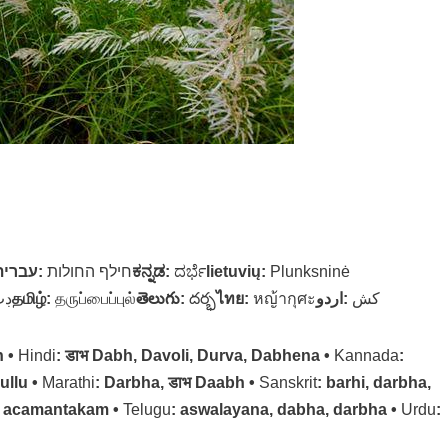
עברית
:
חילף החולות
ಕನ್ನಡ
:
ದರ್ಭೆ
lietuvių
:
Plunksninė
ڊڀ
தமிழ்
:
தருப்பைப்புல்
తెలుగు
:
దర్భ
ไทย
:
หญ้ากุศะ
اردو
:
کش
h •
Hindi
: डाभ Dabh, Davoli, Durva, Dabhena •
Kannada
:
ullu •
Marathi
: Darbha, डाभ Daabh •
Sanskrit
: barhi, darbha,
i, acamantakam •
Telugu
: aswalayana, dabha, darbha •
Urdu
: