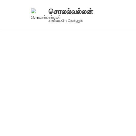
சொலல்வல்லன்
Skip
வாய்மையே வெல்லும்
to
content