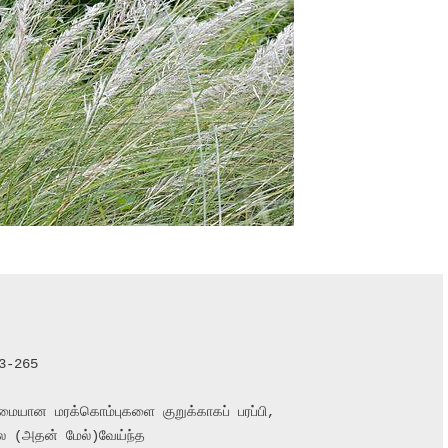
3-265

லை (அதன் மேல்)வேய்ந்த
