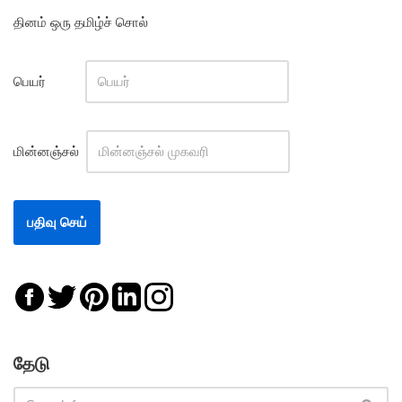
தினம் ஒரு தமிழ்ச் சொல்
பெயர்
மின்னஞ்சல்
தேடு