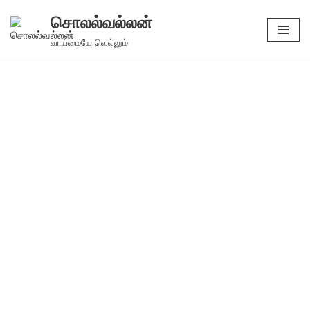
சொலல்வல்லன்
Skip
வாய்மையே வெல்லும்
to
content