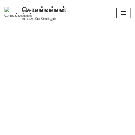
சொலல்வல்லன்
Skip
வாய்மையே வெல்லும்
to
content