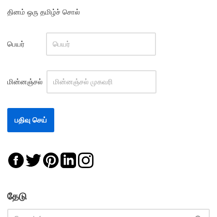
தினம் ஒரு தமிழ்ச் சொல்
பெயர்
மின்னஞ்சல்
தேடு