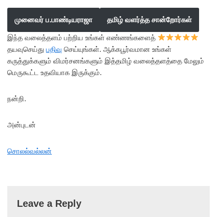
முனைவர் ப.பாண்டியராஜா
தமிழ் வளர்த்த சான்றோர்கள்
இந்த வலைத்தளம் பற்றிய உங்கள் எண்ணங்களைத்
தயவுசெய்து
பதிவு
செய்யுங்கள். ஆக்கபூர்வமான உங்கள்
கருத்துக்களும் விமர்சனங்களும் இத்தமிழ் வலைத்தளத்தை மேலும்
மெருகூட்ட உதவியாக இருக்கும்.
நன்றி.
அன்புடன்
சொலல்வல்லன்
Leave a Reply