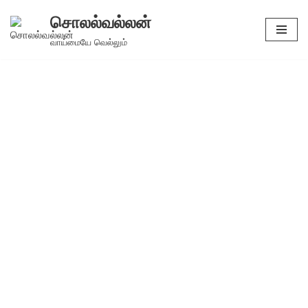
சொலல்வல்லன்
Skip
வாய்மையே வெல்லும்
to
content