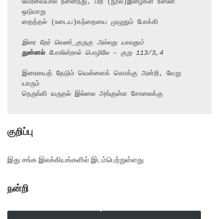
வேர்வையால் நனைந்து, பிற (நூல்)இழைகள் உள்ளே 
ஒடுமாறு

தைத்தல் (உடைய)கந்தையை முழுதும் போக்கி

இரை தேர் வெண்_குருகு அல்லது யாவதும்
துன்னல்
 போகின்றால் பொழிலே – குறு 113/3,4
இரையைத் தேடும் வெள்ளைக் கொக்கு அன்றி, வேறு 
யாரும்

நெருங்கி வருதல் இல்லை அங்குள்ள சோலைக்கு
குறிப்பு
இது சங்க இலக்கியங்களில் இடம்பெற்றுள்ளது
நன்றி