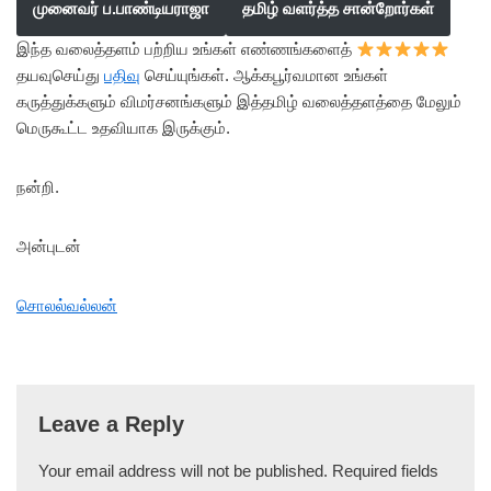
முனைவர் ப.பாண்டியராஜா
தமிழ் வளர்த்த சான்றோர்கள்
இந்த வலைத்தளம் பற்றிய உங்கள் எண்ணங்களைத்
தயவுசெய்து
பதிவு
செய்யுங்கள். ஆக்கபூர்வமான உங்கள்
கருத்துக்களும் விமர்சனங்களும் இத்தமிழ் வலைத்தளத்தை மேலும்
மெருகூட்ட உதவியாக இருக்கும்.
நன்றி.
அன்புடன்
சொலல்வல்லன்
Leave a Reply
Your email address will not be published.
Required fields