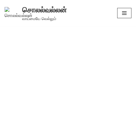
சொலல்வல்லன்
Skip
வாய்மையே வெல்லும்
to
content