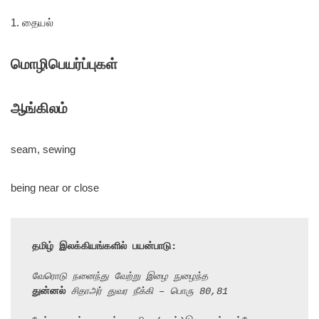
1. தையல்
மொழிபெயர்ப்புகள்
ஆங்கிலம்
seam, sewing
being near or close
தமிழ் இலக்கியங்களில் பயன்பாடு:
வேரொடு நனைந்து வேற்று இழை நுழைந்த
துன்னல்
 சிதாஅர் துவர நீக்கி – பொரு 80,81