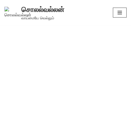
சொலல்வல்லன்
Skip
வாய்மையே வெல்லும்
to
content