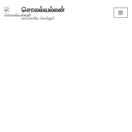
சொலல்வல்லன்
Skip
வாய்மையே வெல்லும்
to
content