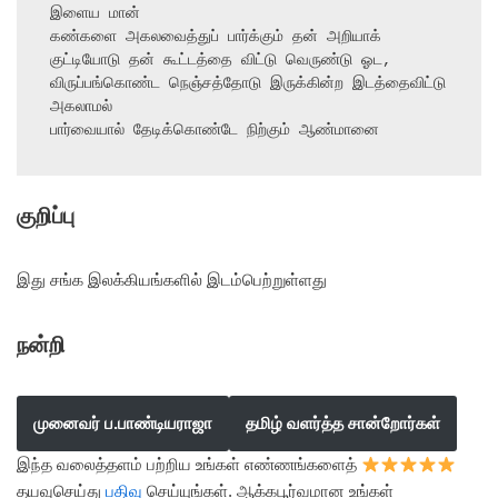
இளைய மான்

கண்களை அகலவைத்துப் பார்க்கும் தன் அறியாக் 
குட்டியோடு தன் கூட்டத்தை விட்டு வெருண்டு ஓட,

விருப்பங்கொண்ட நெஞ்சத்தோடு இருக்கின்ற இடத்தைவிட்டு 
அகலாமல்

பார்வையால் தேடிக்கொண்டே நிற்கும் ஆண்மானை
குறிப்பு
இது சங்க இலக்கியங்களில் இடம்பெற்றுள்ளது
நன்றி
முனைவர் ப.பாண்டியராஜா
தமிழ் வளர்த்த சான்றோர்கள்
இந்த வலைத்தளம் பற்றிய உங்கள் எண்ணங்களைத்
தயவுசெய்து
பதிவு
செய்யுங்கள். ஆக்கபூர்வமான உங்கள்