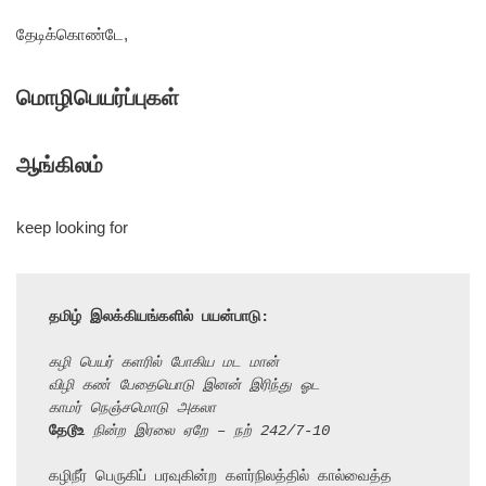
தேடிக்கொண்டே,
மொழிபெயர்ப்புகள்
ஆங்கிலம்
keep looking for
தமிழ் இலக்கியங்களில் பயன்பாடு:
கழி பெயர் களரில் போகிய மட மான்
விழி கண் பேதையொடு இனன் இரிந்து ஓட
காமர் நெஞ்சமொடு அகலா
தேடூஉ
 நின்ற இரலை ஏறே – நற் 242/7-10
கழிநீர் பெருகிப் பரவுகின்ற களர்நிலத்தில் கால்வைத்த 