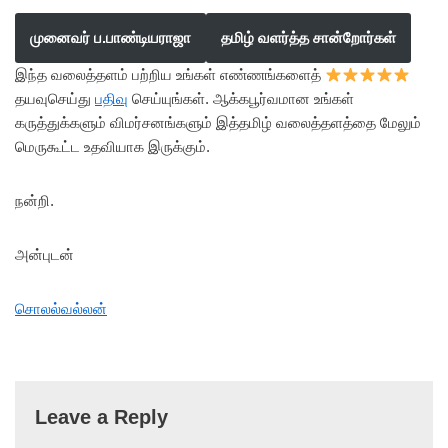
முனைவர் ப.பாண்டியராஜா
தமிழ் வளர்த்த சான்றோர்கள்
இந்த வலைத்தளம் பற்றிய உங்கள் எண்ணங்களைத்
தயவுசெய்து
பதிவு
செய்யுங்கள். ஆக்கபூர்வமான உங்கள்
கருத்துக்களும் விமர்சனங்களும் இத்தமிழ் வலைத்தளத்தை மேலும்
மெருகூட்ட உதவியாக இருக்கும்.
நன்றி.
அன்புடன்
சொலல்வல்லன்
Leave a Reply