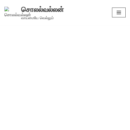
சொலல்வல்லன்
Skip
வாய்மையே வெல்லும்
to
content