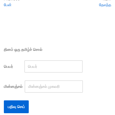
பேன்
தேஎத்த
தினம் ஒரு தமிழ்ச் சொல்
பெயர்
மின்னஞ்சல்