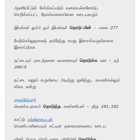
ஆணியிட்டுச் சேர்க்கப்படும் வளையல்களோடு, 
செறிக்கப்பட்ட தோள்வளையினை உடையவரும்

இயங்கல் ஓம்பி நும் இயங்கள் 
தொடு-மின்
 – மலை 277
மேற்செல்லுதலைத் தவிர்த்து உமது இசைக்கருவிகளை 
இசைப்பீராக

தட்டையும் புடைத்தனை கவணையும் 
தொடுக்க
 என – நற் 
206/5
தட்டை எனும் கருவியை அடித்து ஒலித்து, கவண்கல்லும் 
வீசுக என்று

குளவியொடு
வெண்கூதாளம் 
தொடுத்த
 கண்ணியன் – திரு 191,192
காட்டு 
மல்லிகையுடன்
வெண்டாளியையும் கட்டின தலைமாலையை உடைய

விண் பொரு நெடு வரை பரிதியின் 
தொடுத்த