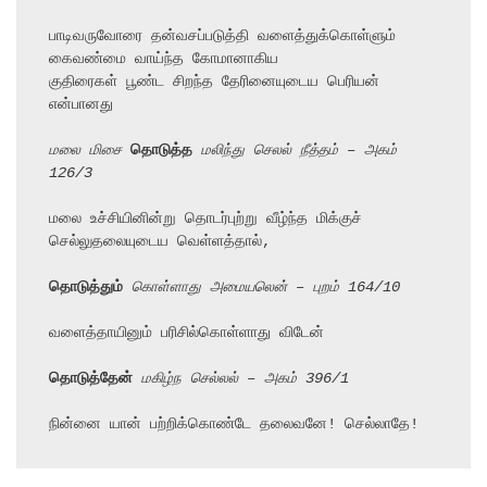
பாடிவருவோரை தன்வசப்படுத்தி வளைத்துக்கொள்ளும் 
கைவண்மை வாய்ந்த கோமானாகிய

குதிரைகள் பூண்ட சிறந்த தேரினையுடைய பெரியன் 
என்பானது

மலை மிசை 
தொடுத்த
 மலிந்து செலல் நீத்தம் – அகம் 
126/3
மலை உச்சியினின்று தொடர்புற்று வீழ்ந்த மிக்குச் 
செல்லுதலையுடைய வெள்ளத்தால்,

தொடுத்தும்
 கொள்ளாது அமையலென் – புறம் 164/10
வளைத்தாயினும் பரிசில்கொள்ளாது விடேன்

தொடுத்தேன்
 மகிழ்ந செல்லல் – அகம் 396/1
நின்னை யான் பற்றிக்கொண்டே தலைவனே! செல்லாதே!