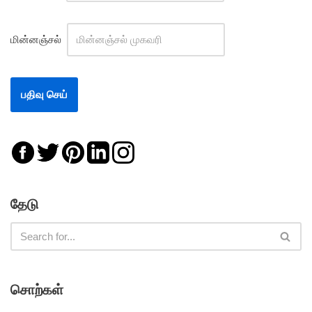
மின்னஞ்சல்
தேடு
சொற்கள்