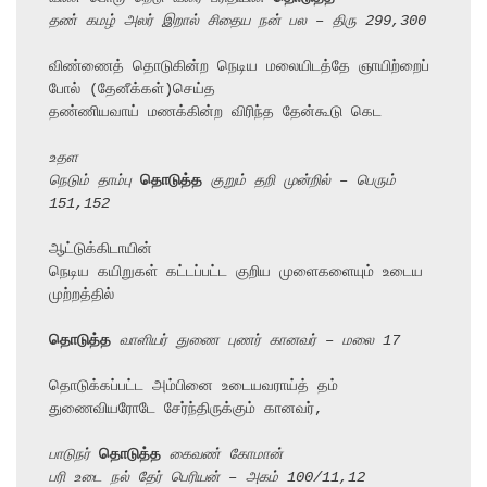
தண் கமழ் அலர் இறால் சிதைய நன் பல – திரு 299,300
விண்ணைத் தொடுகின்ற நெடிய மலையிடத்தே ஞாயிற்றைப் 
போல் (தேனீக்கள்)செய்த

தண்ணியவாய் மணக்கின்ற விரிந்த தேன்கூடு கெட

உதள
நெடும் தாம்பு 
தொடுத்த
 குறும் தறி முன்றில் – பெரும் 
151,152
ஆட்டுக்கிடாயின்

நெடிய கயிறுகள் கட்டப்பட்ட குறிய முளைகளையும் உடைய 
முற்றத்தில்

தொடுத்த
 வாளியர் துணை புணர் கானவர் – மலை 17
தொடுக்கப்பட்ட அம்பினை உடையவராய்த் தம் 
துணைவியரோடே சேர்ந்திருக்கும் கானவர்,

பாடுநர் 
தொடுத்த
 கைவண் கோமான்
பரி உடை நல் தேர் பெரியன் – அகம் 100/11,12