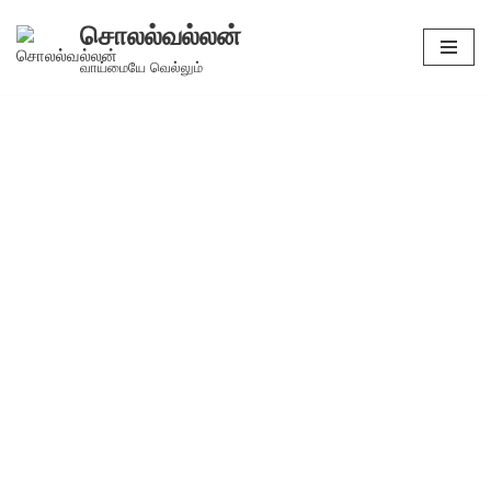
சொலல்வல்லன்
Skip
வாய்மையே வெல்லும்
to
content