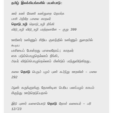
தமிழ் இலக்கியங்களில் பயன்பாடு:
ஊர் உண் கேணி உண்துறை தொக்க
பாசி அற்றே பசலை காதலர்
தொடு_உழி
 தொடு_உழி நீங்கி
விடு_உழி விடு_உழி பரத்தலானே – குறு 399
ஊரினர் உண்ணும் சிறிய குளத்தில் உண்ணும் துறையில் 
கூடிய

பாசியைப் போன்றது பசலைநோய்; காதலர்

கை படும்பொழுதெல்லாம் நீங்கி,

அவர் விடும்பொழுதெல்லாம் மீண்டும் பரந்துவிடுகிறது.

கலை 
தொடு
 பெரும் பழம் புண் கூர்ந்து ஊறலின் – மலை 
292
ஆண் கருங்குரங்கு தோண்டின பெரிய பலாப்பழம் காயம் 
மிகுந்து ஊற்றெடுப்பதால்

இடு புணர் வளையொடு 
தொடு
 தோள் வளையர் – பரி 
12/23