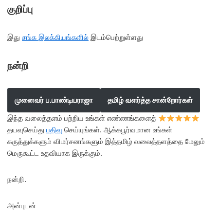
குறிப்பு
இது
சங்க இலக்கியங்களில்
இடம்பெற்றுள்ளது
நன்றி
முனைவர் ப.பாண்டியராஜா
தமிழ் வளர்த்த சான்றோர்கள்
இந்த வலைத்தளம் பற்றிய உங்கள் எண்ணங்களைத்
தயவுசெய்து
பதிவு
செய்யுங்கள். ஆக்கபூர்வமான உங்கள்
கருத்துக்களும் விமர்சனங்களும் இத்தமிழ் வலைத்தளத்தை மேலும்
மெருகூட்ட உதவியாக இருக்கும்.
நன்றி.
அன்புடன்