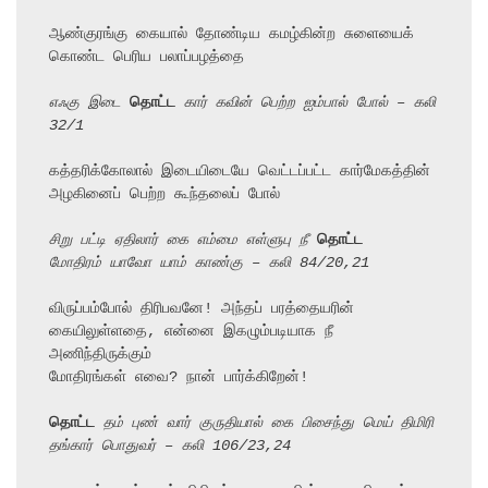
ஆண்குரங்கு கையால் தோண்டிய கமழ்கின்ற சுளையைக் 
கொண்ட பெரிய பலாப்பழத்தை

எஃகு இடை 
தொட்ட
 கார் கவின் பெற்ற ஐம்பால் போல் – கலி 
32/1
கத்தரிக்கோலால் இடையிடையே வெட்டப்பட்ட கார்மேகத்தின் 
அழகினைப் பெற்ற கூந்தலைப் போல்

சிறு பட்டி ஏதிலார் கை எம்மை எள்ளுபு நீ 
தொட்ட
மோதிரம் யாவோ யாம் காண்கு – கலி 84/20,21
விருப்பம்போல் திரிபவனே! அந்தப் பரத்தையரின் 
கையிலுள்ளதை, என்னை இகழும்படியாக நீ

அணிந்திருக்கும்

மோதிரங்கள் எவை? நான் பார்க்கிறேன்!

தொட்ட
 தம் புண் வார் குருதியால் கை பிசைந்து மெய் திமிரி
தங்கார் பொதுவர் – கலி 106/23,24