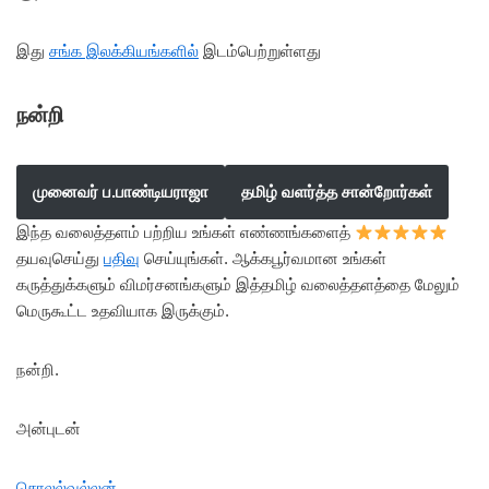
இது
சங்க இலக்கியங்களில்
இடம்பெற்றுள்ளது
நன்றி
முனைவர் ப.பாண்டியராஜா
தமிழ் வளர்த்த சான்றோர்கள்
இந்த வலைத்தளம் பற்றிய உங்கள் எண்ணங்களைத்
தயவுசெய்து
பதிவு
செய்யுங்கள். ஆக்கபூர்வமான உங்கள்
கருத்துக்களும் விமர்சனங்களும் இத்தமிழ் வலைத்தளத்தை மேலும்
மெருகூட்ட உதவியாக இருக்கும்.
நன்றி.
அன்புடன்
சொலல்வல்லன்