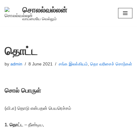
சொலல்வல்லன்
Skip
வாய்மையே வெல்லும்
to
content
தொட்ட
by
admin
8 June 2021
சங்க இலக்கியம்
,
தொ வரிசைச் சொற்கள்
சொல் பொருள்
(வி.எ) தொடு என்பதன் பெயரெச்சம்
1. தொட்ட
– தீண்டிய,