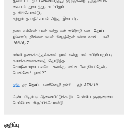
துளைபட்ட தம் புண்ணிலிருந்து ஒழுகுகின்ற குருதியைக் 
கையால் துடைத்து, உடம்பிலும்

தடவிக்கொண்டு,

சற்றும் தாமதிக்காமல் அந்த இடையர்,

நகை வல்லேன் யான் என்று என் உயிரோடு படை 
தொட்ட
இகலாட்டி நின்னை எவன் பிழைத்தேன் எல்லா யான் – கலி 
108/6,7
எள்ளி நகைக்கத்தக்கவன் நான் என்று என் உயிர்போகும்படி 
காமக்கணைகளைத் தொடுத்த

கொடுமையுடையவளே! உனக்கு என்ன பிழைசெய்தேன், 
பெண்ணே! நான்?”

பரிவு
 தர 
தொட்ட
 பணிமொழி நம்பி – நற் 378/10
அன்பு மிகும்படி ஆணையிட்டுக்கூறிய மெல்லிய சூளுரையை 
மெய்யென விரும்பிக்கொண்டு
குறிப்பு