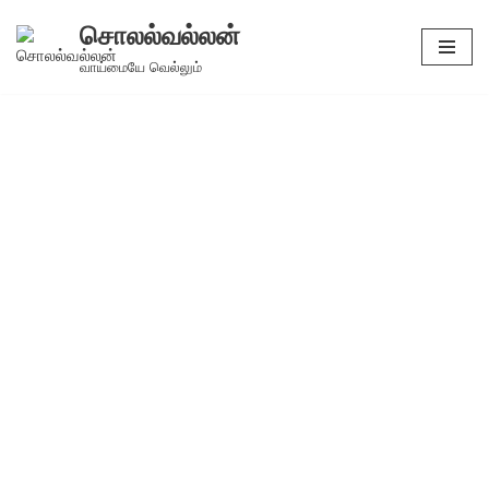
சொலல்வல்லன்
Skip
வாய்மையே வெல்லும்
to
content