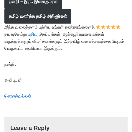
நன்றி – இரா. இளங்குமரன்
தமிழ் வளர்த்த தமிழ் அறிஞர்கள்
இந்த வலைத்தளம் பற்றிய உங்கள் எண்ணங்களைத்
தயவுசெய்து
பதிவு
செய்யுங்கள். ஆக்கபூர்வமான உங்கள்
கருத்துக்களும் விமர்சனங்களும் இத்தமிழ் வலைத்தளத்தை மேலும்
மெருகூட்ட உதவியாக இருக்கும்.
நன்றி.
அன்புடன்
சொலல்வல்லன்
Leave a Reply