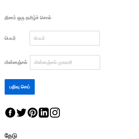
தினம் ஒரு தமிழ்ச் சொல்
பெயர்
மின்னஞ்சல்
தேடு