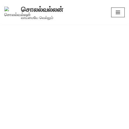
சொலல்வல்லன்
Skip
வாய்மையே வெல்லும்
to
content