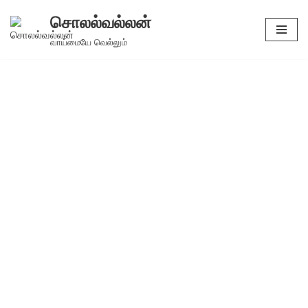
சொலல்வல்லன்
Skip
வாய்மையே வெல்லும்
to
content