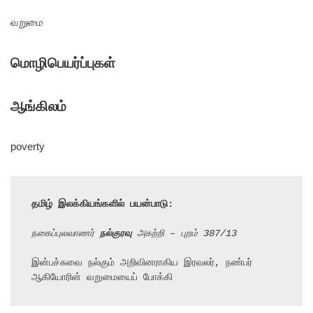
வறுமை
மொழிபெயர்ப்புகள்
ஆங்கிலம்
poverty
தமிழ் இலக்கியங்களில் பயன்பாடு:
நகைப்புலவாணர் 
நல்குரவு 
அகற்றி – புறம் 387/13
இன்பச்சுவை நல்கும் அறிவினராகிய இரவலர், நண்பர் 
ஆகியோரின் வறுமையைப் போக்கி