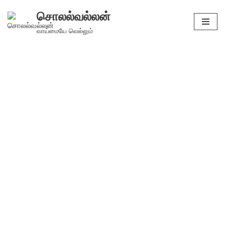
சொலல்வல்லன்
Skip
வாய்மையே வெல்லும்
to
content