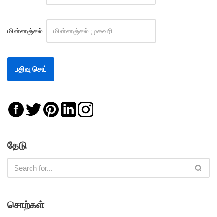
மின்னஞ்சல்
தேடு
சொற்கள்