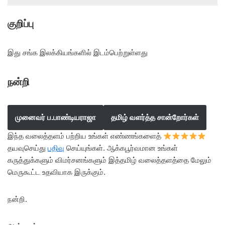
குறிப்பு
இது சங்க இலக்கியங்களில் இடம்பெற்றுள்ளது
நன்றி
முனைவர் ப.பாண்டியராஜா
தமிழ் வளர்த்த சான்றோர்கள்
இந்த வலைத்தளம் பற்றிய உங்கள் எண்ணங்களைத்
தயவுசெய்து
பதிவு
செய்யுங்கள். ஆக்கபூர்வமான உங்கள்
கருத்துக்களும் விமர்சனங்களும் இத்தமிழ் வலைத்தளத்தை மேலும்
மெருகூட்ட உதவியாக இருக்கும்.
நன்றி.