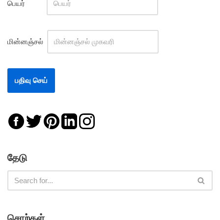
பெயர்
மின்னஞ்சல்
தேடு
சொற்கள்